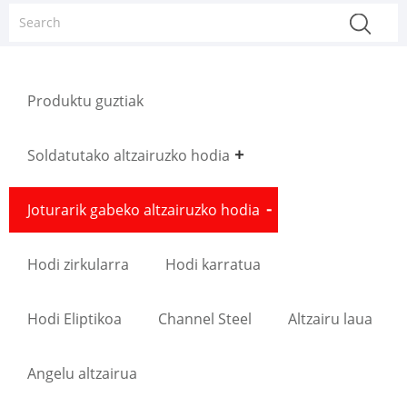
Produktu guztiak
Soldatutako altzairuzko hodia
Joturarik gabeko altzairuzko hodia
Hodi zirkularra
Hodi karratua
Hodi Eliptikoa
Channel Steel
Altzairu laua
Angelu altzairua