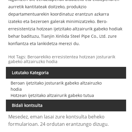
aurretik kantitateak doitzeko, produkzio
departamentuarekin koordinatuz erantzun azkarra
izateko eta bezeroen galerak minimizatzeko. Bero-
erresistentzia hotzean ijetzitako altzairurik gabeko hodiak
behar badituzu, Tianjin Xinlida Steel Pipe Co., Ltd. zure
konfiantza eta lankidetza merezi du.
Hot Tags: Beroarekiko erresistentea hotzean josturarik
gabeko altzairuzko hodia
Lotutako Kategoria
Beroan ijetzitako josturarik gabeko altzairuzko
hodia
Hotzean ijetzitako altzairurik gabeko tutua
Bidali kontsulta
Mesedez, eman lasai zure kontsulta beheko
formularioan. 24 ordutan erantzungo dizugu.