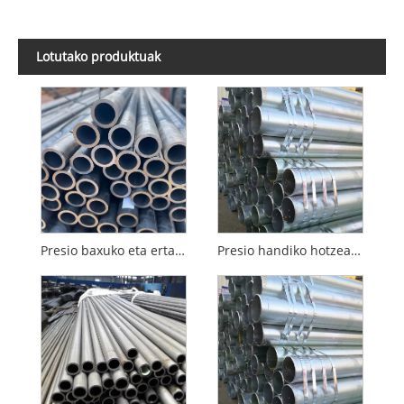
Lotutako produktuak
Presio baxuko eta ertaineko hotzean josturarik gabeko altzairuzko hodia
Presio handiko hotzean josturarik gabeko altzairuzko hodia