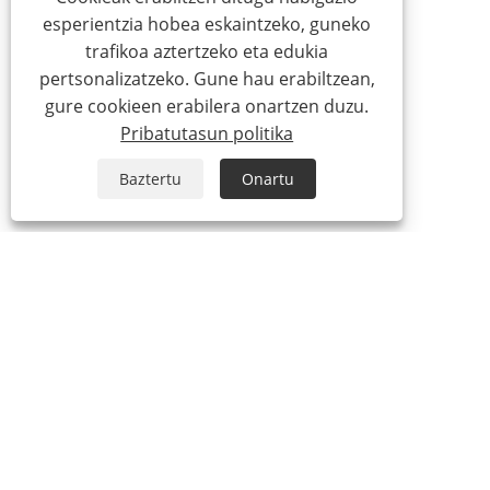
esperientzia hobea eskaintzeko, guneko
trafikoa aztertzeko eta edukia
pertsonalizatzeko. Gune hau erabiltzean,
gure cookieen erabilera onartzen duzu.
Pribatutasun politika
Baztertu
Onartu