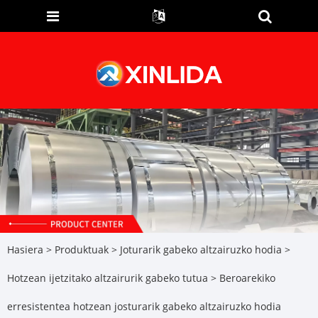
Hasiera
>
Produktuak
>
Joturarik gabeko altzairuzko hodia
>
Hotzean ijetzitako altzairurik gabeko tutua
> Beroarekiko
erresistentea hotzean josturarik gabeko altzairuzko hodia