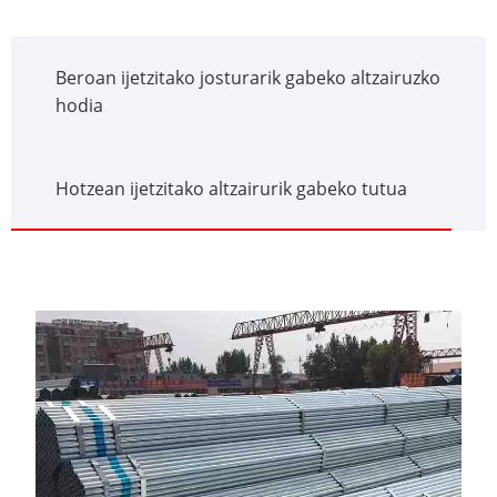
Beroan ijetzitako josturarik gabeko altzairuzko
hodia
Hotzean ijetzitako altzairurik gabeko tutua