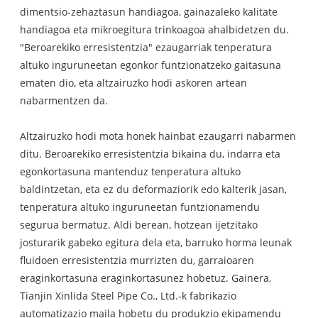
dimentsio-zehaztasun handiagoa, gainazaleko kalitate
handiagoa eta mikroegitura trinkoagoa ahalbidetzen du.
"Beroarekiko erresistentzia" ezaugarriak tenperatura
altuko inguruneetan egonkor funtzionatzeko gaitasuna
ematen dio, eta altzairuzko hodi askoren artean
nabarmentzen da.
Altzairuzko hodi mota honek hainbat ezaugarri nabarmen
ditu. Beroarekiko erresistentzia bikaina du, indarra eta
egonkortasuna mantenduz tenperatura altuko
baldintzetan, eta ez du deformaziorik edo kalterik jasan,
tenperatura altuko inguruneetan funtzionamendu
segurua bermatuz. Aldi berean, hotzean ijetzitako
josturarik gabeko egitura dela eta, barruko horma leunak
fluidoen erresistentzia murrizten du, garraioaren
eraginkortasuna eraginkortasunez hobetuz. Gainera,
Tianjin Xinlida Steel Pipe Co., Ltd.-k fabrikazio
automatizazio maila hobetu du produkzio ekipamendu