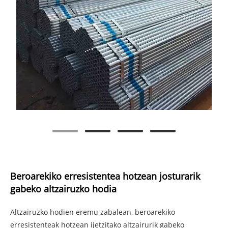
Beroarekiko erresistentea hotzean josturarik
gabeko altzairuzko hodia
Altzairuzko hodien eremu zabalean, beroarekiko
erresistenteak hotzean ijetzitako altzairurik gabeko