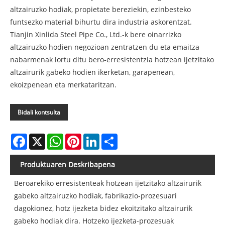
altzairuzko hodiak, propietate bereziekin, ezinbesteko
funtsezko material bihurtu dira industria askorentzat.
Tianjin Xinlida Steel Pipe Co., Ltd.-k bere oinarrizko
altzairuzko hodien negozioan zentratzen du eta emaitza
nabarmenak lortu ditu bero-erresistentzia hotzean ijetzitako
altzairurik gabeko hodien ikerketan, garapenean,
ekoizpenean eta merkataritzan.
Bidali kontsulta
Facebook
X
WhatsApp
Pinterest
LinkedIn
Share
Produktuaren Deskribapena
Beroarekiko erresistenteak hotzean ijetzitako altzairurik
gabeko altzairuzko hodiak, fabrikazio-prozesuari
dagokionez, hotz ijezketa bidez ekoitzitako altzairurik
gabeko hodiak dira. Hotzeko ijezketa-prozesuak