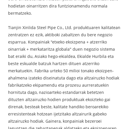
hodietan oinarritzen dira funtzionamendu normala
bermatzeko.
Tianjin Xinlida Steel Pipe Co., Ltd. produktuaren kalitatean
zentratzen ez ezik, aktiboki zabaltzen du bere negozio
esparrua. Konpainiak "etxeko ekoizpena + atzerriko
oinarriak + merkataritza globala" duen negozio sistema
bat eraiki du, Asiako hego-ekialdea, Ekialde Hurbila eta
beste eskualde batzuk hartzen dituen atzerriko
merkatuekin. Fabrika urteko 50 milioi tonako ekoizpen-
ahalmena izateko diseinatuta dago eta altzairuzko hodiak
fabrikatzeko ekipamendu eta prozesu aurreratuekin
hornituta dago, nazioarteko estandarrak betetzen
dituzten altzairuzko hodien produktuak ekoizteko gai
direnak, besteak beste, kalitate handiko beroarekiko
erresistenteak hotzean ijetzitako altzairurik gabeko
altzairuzko hodiak. Gainera, konpainiak bezeroei
laguntzen die zehaztapenak aldatzeko eta ekoizpenaren