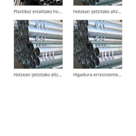
Plastikoz estalitako hotzean ijetzitako altzairurik gabeko tutua
Hotzean ijetzitako altzairurik gabeko altzairuzko hodiak eraikinaren euskarrirako
Hotzean ijetzitako altzairurik gabeko altzairuzko hodiak eraikuntzako makineriarako
Higadura-erresistentea hotzean ijetzitako altzairurik gabeko tutua