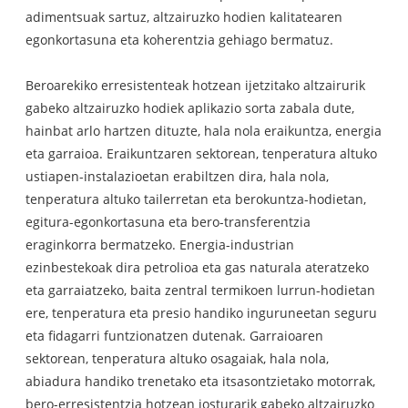
adimentsuak sartuz, altzairuzko hodien kalitatearen
egonkortasuna eta koherentzia gehiago bermatuz.
Beroarekiko erresistenteak hotzean ijetzitako altzairurik
gabeko altzairuzko hodiek aplikazio sorta zabala dute,
hainbat arlo hartzen dituzte, hala nola eraikuntza, energia
eta garraioa. Eraikuntzaren sektorean, tenperatura altuko
ustiapen-instalazioetan erabiltzen dira, hala nola,
tenperatura altuko tailerretan eta berokuntza-hodietan,
egitura-egonkortasuna eta bero-transferentzia
eraginkorra bermatzeko. Energia-industrian
ezinbestekoak dira petrolioa eta gas naturala ateratzeko
eta garraiatzeko, baita zentral termikoen lurrun-hodietan
ere, tenperatura eta presio handiko inguruneetan seguru
eta fidagarri funtzionatzen dutenak. Garraioaren
sektorean, tenperatura altuko osagaiak, hala nola,
abiadura handiko trenetako eta itsasontzietako motorrak,
bero-erresistentzia hotzean josturarik gabeko altzairuzko