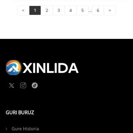
<
1
2
3
4
5
...
6
>
GURI BURUZ
Gure Historia