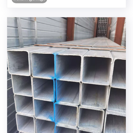
ziurgabeak bezalako erronkak iza......