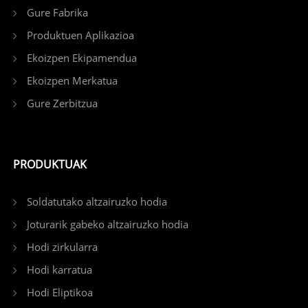
Gure Fabrika
Produktuen Aplikazioa
Ekoizpen Ekipamendua
Ekoizpen Merkatua
Gure Zerbitzua
PRODUKTUAK
Soldatutako altzairuzko hodia
Joturarik gabeko altzairuzko hodia
Hodi zirkularra
Hodi karratua
Hodi Eliptikoa