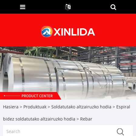
Hasiera
>
Produktuak
>
Soldatutako altzairuzko hodia
>
Espiral
bidez soldatutako altzairuzko hodia
> Rebar