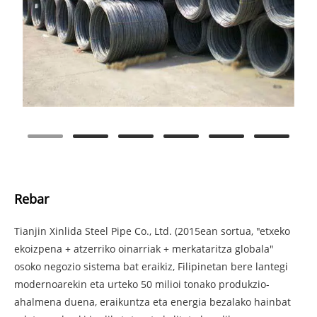
Rebar
Tianjin Xinlida Steel Pipe Co., Ltd. (2015ean sortua, "etxeko
ekoizpena + atzerriko oinarriak + merkataritza globala"
osoko negozio sistema bat eraikiz, Filipinetan bere lantegi
modernoarekin eta urteko 50 milioi tonako produkzio-
ahalmena duena, eraikuntza eta energia bezalako hainbat