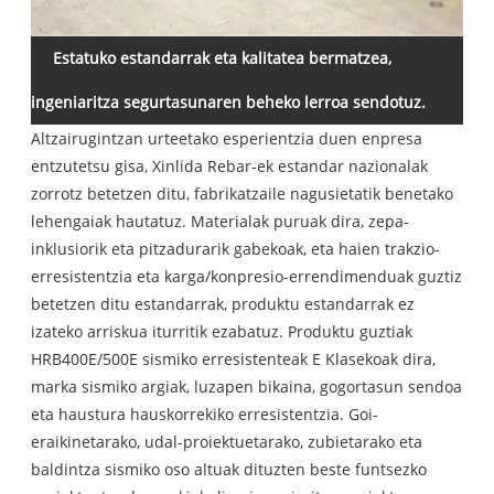
Estatuko estandarrak eta kalitatea bermatzea,
ingeniaritza segurtasunaren beheko lerroa sendotuz.
Altzairugintzan urteetako esperientzia duen enpresa
entzutetsu gisa, Xinlida Rebar-ek estandar nazionalak
zorrotz betetzen ditu, fabrikatzaile nagusietatik benetako
lehengaiak hautatuz. Materialak puruak dira, zepa-
inklusiorik eta pitzadurarik gabekoak, eta haien trakzio-
erresistentzia eta karga/konpresio-errendimenduak guztiz
betetzen ditu estandarrak, produktu estandarrak ez
izateko arriskua iturritik ezabatuz. Produktu guztiak
HRB400E/500E sismiko erresistenteak E Klasekoak dira,
marka sismiko argiak, luzapen bikaina, gogortasun sendoa
eta haustura hauskorrekiko erresistentzia. Goi-
eraikinetarako, udal-proiektuetarako, zubietarako eta
baldintza sismiko oso altuak dituzten beste funtsezko