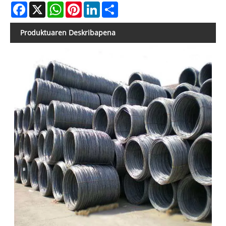
Facebook
X
WhatsApp
Pinterest
LinkedIn
Share
Produktuaren Deskribapena