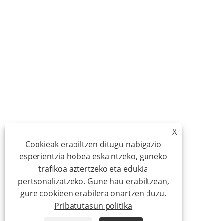
X
Cookieak erabiltzen ditugu nabigazio
esperientzia hobea eskaintzeko, guneko
trafikoa aztertzeko eta edukia
pertsonalizatzeko. Gune hau erabiltzean,
gure cookieen erabilera onartzen duzu.
Pribatutasun politika