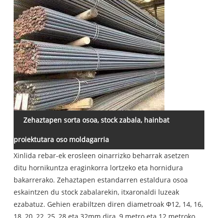
Zehaztapen sorta osoa, stock zabala, hainbat
proiektutara oso moldagarria
Xinlida rebar-ek erosleen oinarrizko beharrak asetzen
ditu hornikuntza eraginkorra lortzeko eta hornidura
bakarrerako. Zehaztapen estandarren estaldura osoa
eskaintzen du stock zabalarekin, itxaronaldi luzeak
ezabatuz. Gehien erabiltzen diren diametroak Φ12, 14, 16,
18, 20, 22, 25, 28 eta 32mm dira, 9 metro eta 12 metroko