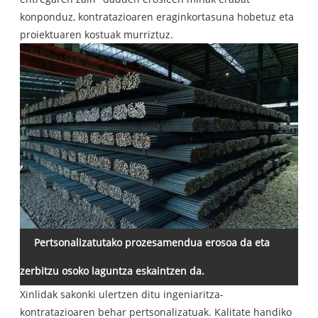
konponduz, kontratazioaren eraginkortasuna hobetuz eta
proiektuaren kostuak murriztuz.
Pertsonalizatutako prozesamendua erosoa da eta
zerbitzu osoko laguntza eskaintzen da.
Xinlidak sakonki ulertzen ditu ingeniaritza-
kontratazioaren behar pertsonalizatuak. Kalitate handiko