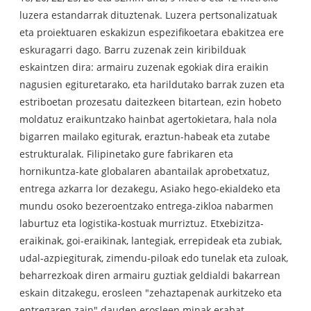
luzera estandarrak dituztenak. Luzera pertsonalizatuak
eta proiektuaren eskakizun espezifikoetara ebakitzea ere
eskuragarri dago. Barru zuzenak zein kiribilduak
eskaintzen dira: armairu zuzenak egokiak dira eraikin
nagusien egituretarako, eta harildutako barrak zuzen eta
estriboetan prozesatu daitezkeen bitartean, ezin hobeto
moldatuz eraikuntzako hainbat agertokietara, hala nola
bigarren mailako egiturak, eraztun-habeak eta zutabe
estrukturalak. Filipinetako gure fabrikaren eta
hornikuntza-kate globalaren abantailak aprobetxatuz,
entrega azkarra lor dezakegu, Asiako hego-ekialdeko eta
mundu osoko bezeroentzako entrega-zikloa nabarmen
laburtuz eta logistika-kostuak murriztuz. Etxebizitza-
eraikinak, goi-eraikinak, lantegiak, errepideak eta zubiak,
udal-azpiegiturak, zimendu-piloak edo tunelak eta zuloak,
beharrezkoak diren armairu guztiak geldialdi bakarrean
eskain ditzakegu, erosleen "zehaztapenak aurkitzeko eta
entregaren zain" dauden erosleen minak erabat