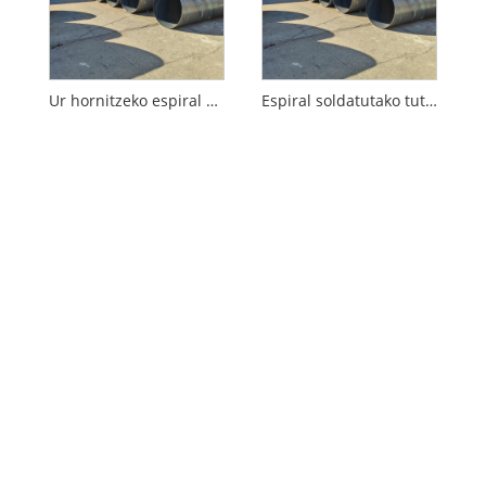
Ur hornitzeko espiral soldatutako tutua
Espiral soldatutako tutua herdoilgaitza