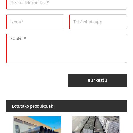
aurkeztu
Lotutako produktuak