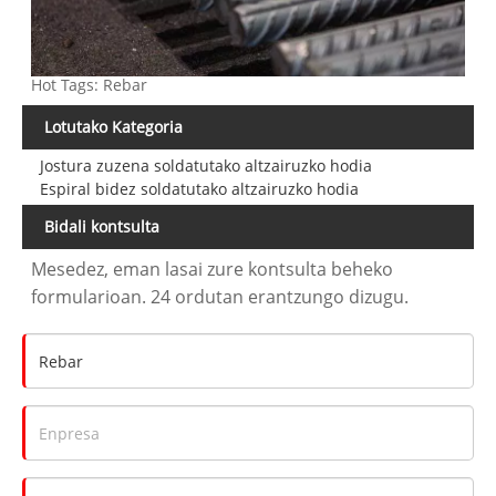
Hot Tags: Rebar
Lotutako Kategoria
Jostura zuzena soldatutako altzairuzko hodia
Espiral bidez soldatutako altzairuzko hodia
Bidali kontsulta
Mesedez, eman lasai zure kontsulta beheko
formularioan. 24 ordutan erantzungo dizugu.