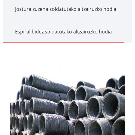
Jostura zuzena soldatutako altzairuzko hodia
Espiral bidez soldatutako altzairuzko hodia