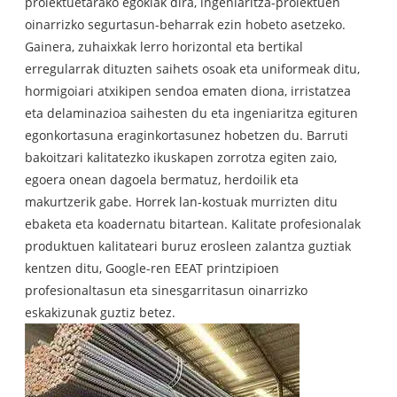
proiektuetarako egokiak dira, ingeniaritza-proiektuen
oinarrizko segurtasun-beharrak ezin hobeto asetzeko.
Gainera, zuhaixkak lerro horizontal eta bertikal
erregularrak dituzten saihets osoak eta uniformeak ditu,
hormigoiari atxikipen sendoa ematen diona, irristatzea
eta delaminazioa saihesten du eta ingeniaritza egituren
egonkortasuna eraginkortasunez hobetzen du. Barruti
bakoitzari kalitatezko ikuskapen zorrotza egiten zaio,
egoera onean dagoela bermatuz, herdoilik eta
makurtzerik gabe. Horrek lan-kostuak murrizten ditu
ebaketa eta koadernatu bitartean. Kalitate profesionalak
produktuen kalitateari buruz erosleen zalantza guztiak
kentzen ditu, Google-ren EEAT printzipioen
profesionaltasun eta sinesgarritasun oinarrizko
eskakizunak guztiz betez.