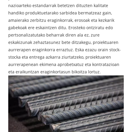
nazioarteko estandarrak betetzen dituzten kalitate
handiko produktuetarako sarbidea bermatzeaz gain,
amaierako zerbitzu eraginkorrak, erosoak eta kezkarik
gabekoak ere eskaintzen ditu. Erosteko ontziratu edo
pertsonalizatutako beharrak diren ala ez, zure
eskakizunak zehaztasunez bete ditzakegu, proiektuaren
aurrerapen eraginkorra erraztuz. Eska ezazu orain stock-
stocka eta entrega azkarra ziurtatzeko, proiektuaren
aurrerapenean ekimena aprobetxatuz eta kontratazioan
eta eraikuntzan eraginkortasun bikoitza lortuz.