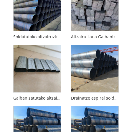
Soldatutako altzairuzko tutu espiral beltza
Altzairu Laua Galbanizatua
Galbanizatutako altzairuzko tutu obalatua
Drainatze espiral soldatutako hodia