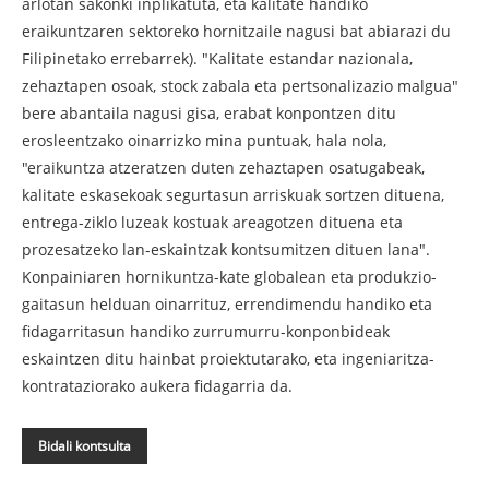
arlotan sakonki inplikatuta, eta kalitate handiko
eraikuntzaren sektoreko hornitzaile nagusi bat abiarazi du
Filipinetako errebarrek). "Kalitate estandar nazionala,
zehaztapen osoak, stock zabala eta pertsonalizazio malgua"
bere abantaila nagusi gisa, erabat konpontzen ditu
erosleentzako oinarrizko mina puntuak, hala nola,
"eraikuntza atzeratzen duten zehaztapen osatugabeak,
kalitate eskasekoak segurtasun arriskuak sortzen dituena,
entrega-ziklo luzeak kostuak areagotzen dituena eta
prozesatzeko lan-eskaintzak kontsumitzen dituen lana".
Konpainiaren hornikuntza-kate globalean eta produkzio-
gaitasun helduan oinarrituz, errendimendu handiko eta
fidagarritasun handiko zurrumurru-konponbideak
eskaintzen ditu hainbat proiektutarako, eta ingeniaritza-
kontrataziorako aukera fidagarria da.
Bidali kontsulta