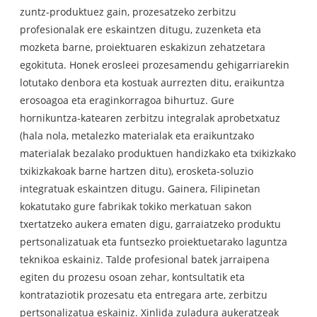
zuntz-produktuez gain, prozesatzeko zerbitzu
profesionalak ere eskaintzen ditugu, zuzenketa eta
mozketa barne, proiektuaren eskakizun zehatzetara
egokituta. Honek erosleei prozesamendu gehigarriarekin
lotutako denbora eta kostuak aurrezten ditu, eraikuntza
erosoagoa eta eraginkorragoa bihurtuz. Gure
hornikuntza-katearen zerbitzu integralak aprobetxatuz
(hala nola, metalezko materialak eta eraikuntzako
materialak bezalako produktuen handizkako eta txikizkako
txikizkakoak barne hartzen ditu), erosketa-soluzio
integratuak eskaintzen ditugu. Gainera, Filipinetan
kokatutako gure fabrikak tokiko merkatuan sakon
txertatzeko aukera ematen digu, garraiatzeko produktu
pertsonalizatuak eta funtsezko proiektuetarako laguntza
teknikoa eskainiz. Talde profesional batek jarraipena
egiten du prozesu osoan zehar, kontsultatik eta
kontrataziotik prozesatu eta entregara arte, zerbitzu
pertsonalizatua eskainiz. Xinlida zuladura aukeratzeak