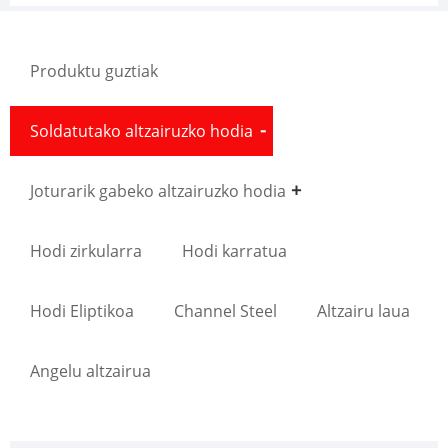
Produktu guztiak
Soldatutako altzairuzko hodia
Joturarik gabeko altzairuzko hodia
Hodi zirkularra
Hodi karratua
Hodi Eliptikoa
Channel Steel
Altzairu laua
Angelu altzairua