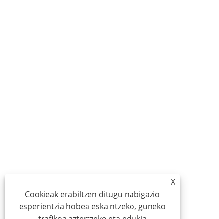
X
Cookieak erabiltzen ditugu nabigazio
esperientzia hobea eskaintzeko, guneko
trafikoa aztertzeko eta edukia