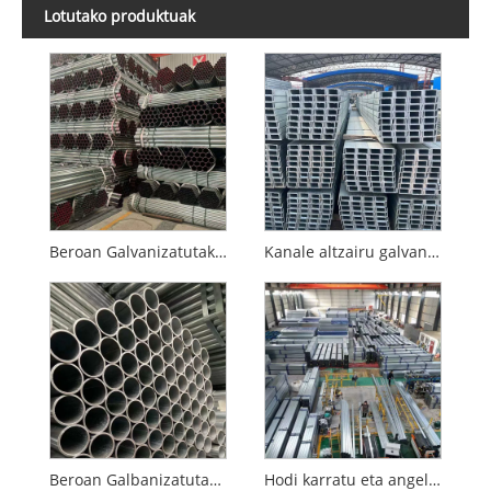
Lotutako produktuak
Beroan Galvanizatutako Hodi Biribila
Kanale altzairu galvanizatua
Beroan Galbanizatutako Hodi Biribil Estandar Nazionala
Hodi karratu eta angeluzuzenak beroan galvanizatutako estandar nazionalak