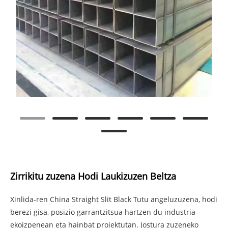
Zirrikitu zuzena Hodi Laukizuzen Beltza
Xinlida-ren China Straight Slit Black Tutu angeluzuzena, hodi
berezi gisa, posizio garrantzitsua hartzen du industria-
ekoizpenean eta hainbat proiektutan. Jostura zuzeneko