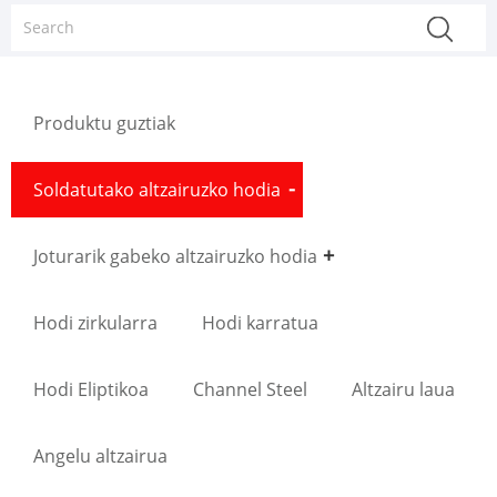
Produktu guztiak
Soldatutako altzairuzko hodia
Joturarik gabeko altzairuzko hodia
Hodi zirkularra
Hodi karratua
Hodi Eliptikoa
Channel Steel
Altzairu laua
Angelu altzairua