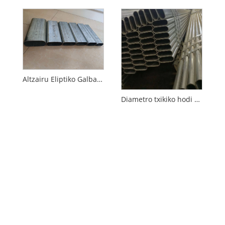
Altzairu Eliptiko Galbanizatuzko Hodia
Diametro txikiko hodi obalatua galvanizatua