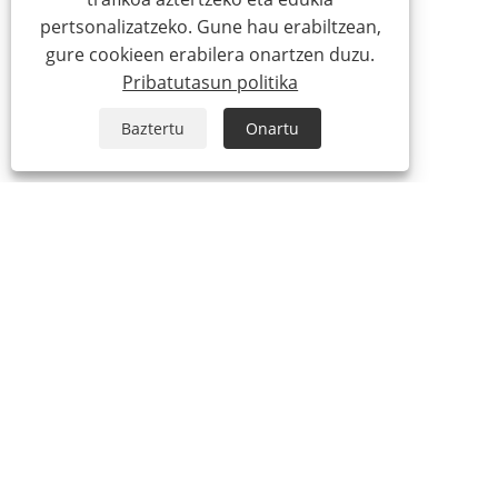
pertsonalizatzeko. Gune hau erabiltzean,
gure cookieen erabilera onartzen duzu.
Pribatutasun politika
Baztertu
Onartu
GURI BURUZ