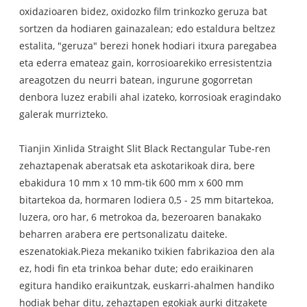
oxidazioaren bidez, oxidozko film trinkozko geruza bat
sortzen da hodiaren gainazalean; edo estaldura beltzez
estalita, "geruza" berezi honek hodiari itxura paregabea
eta ederra emateaz gain, korrosioarekiko erresistentzia
areagotzen du neurri batean, ingurune gogorretan
denbora luzez erabili ahal izateko, korrosioak eragindako
galerak murrizteko.
Tianjin Xinlida Straight Slit Black Rectangular Tube-ren
zehaztapenak aberatsak eta askotarikoak dira, bere
ebakidura 10 mm x 10 mm-tik 600 mm x 600 mm
bitartekoa da, hormaren lodiera 0,5 - 25 mm bitartekoa,
luzera, oro har, 6 metrokoa da, bezeroaren banakako
beharren arabera ere pertsonalizatu daiteke.
eszenatokiak.Pieza mekaniko txikien fabrikazioa den ala
ez, hodi fin eta trinkoa behar dute; edo eraikinaren
egitura handiko eraikuntzak, euskarri-ahalmen handiko
hodiak behar ditu, zehaztapen egokiak aurki ditzakete