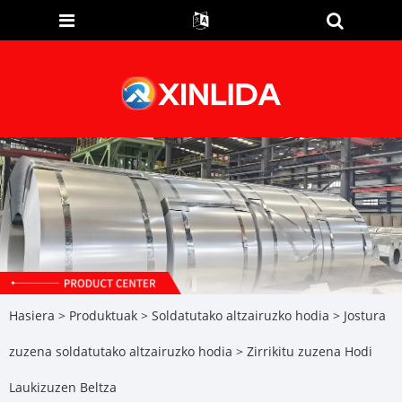
Hasiera
>
Produktuak
>
Soldatutako altzairuzko hodia
>
Jostura
zuzena soldatutako altzairuzko hodia
> Zirrikitu zuzena Hodi
Laukizuzen Beltza