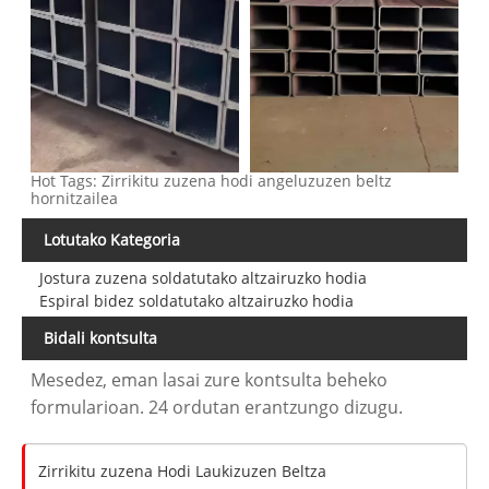
Hot Tags: Zirrikitu zuzena hodi angeluzuzen beltz
hornitzailea
Lotutako Kategoria
Jostura zuzena soldatutako altzairuzko hodia
Espiral bidez soldatutako altzairuzko hodia
Bidali kontsulta
Mesedez, eman lasai zure kontsulta beheko
formularioan. 24 ordutan erantzungo dizugu.