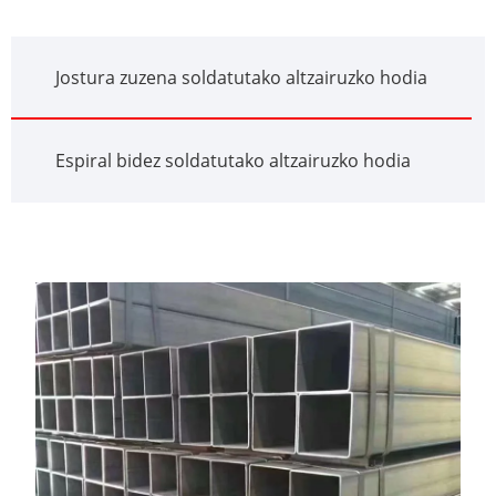
Jostura zuzena soldatutako altzairuzko hodia
Espiral bidez soldatutako altzairuzko hodia