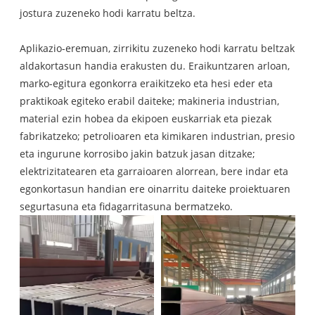
jostura zuzeneko hodi karratu beltza.
Aplikazio-eremuan, zirrikitu zuzeneko hodi karratu beltzak
aldakortasun handia erakusten du. Eraikuntzaren arloan,
marko-egitura egonkorra eraikitzeko eta hesi eder eta
praktikoak egiteko erabil daiteke; makineria industrian,
material ezin hobea da ekipoen euskarriak eta piezak
fabrikatzeko; petrolioaren eta kimikaren industrian, presio
eta ingurune korrosibo jakin batzuk jasan ditzake;
elektrizitatearen eta garraioaren alorrean, bere indar eta
egonkortasun handian ere oinarritu daiteke proiektuaren
segurtasuna eta fidagarritasuna bermatzeko.