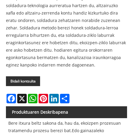
soldadura-teknologia aurreratua hartzen du, altzairuzko
xafla edo altzairu-zerrenda kontu handiz kizkurtuko dira
eratu ondoren, soldadura zehatzaren norabide zuzenean
zehar. Soldadura metodo berezi honek soldadura-lerroa
erregularra bihurtzen du, eta soldadura-ziklo laburrak
eraginkortasunez ere hobetzen ditu, ekoizpen-ziklo laburrak
ere asko hobetzen ditu. hodiaren egitura orokorraren
egonkortasuna bermatzen du, kanalizazioa iraunkorragoa
eginez kanpoko indarren mende dagoenean.
Bidali kontsulta
Facebook
X
WhatsApp
Pinterest
LinkedIn
Share
Produktuaren Deskribapena
Bere itxura beltz sakona da, hau da, ekoizpen prozesuan
tratamendu prozesu berezi bat.Edo gainazaleko