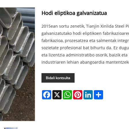
Hodi eliptikoa galvanizatua
2015ean sortu zenetik, Tianjin Xinlida Steel P
galvanizatutako hodi eliptikoen fabrikazioare
fabrikazioa, prozesatzea eta salmentak inte
sozietate profesional bat bihurtu da. Ez dugu s
eta lizentzia administratibo osorik, baizik et
industriaren lehian abangoardia mantentzek
Bidali kontsulta
Facebook
X
WhatsApp
Pinterest
LinkedIn
Share