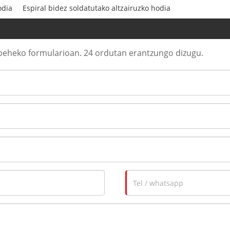
odia
Espiral bidez soldatutako altzairuzko hodia
 beheko formularioan. 24 ordutan erantzungo dizugu.