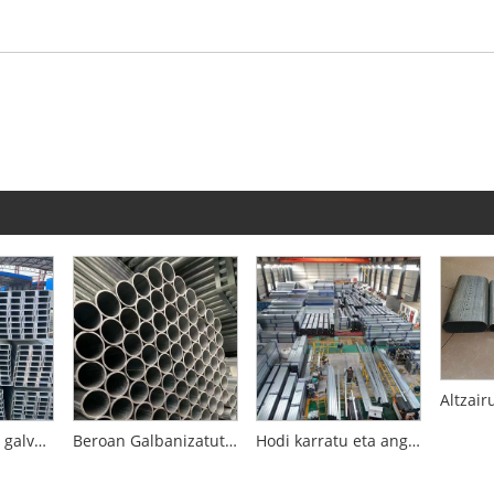
Kanale altzairu galvanizatua
Beroan Galbanizatutako Hodi Biribil Estandar Nazionala
Hodi karratu eta angeluzuzenak beroan galvanizatutako estandar nazionalak