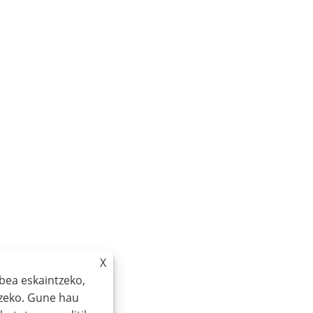
X
bea eskaintzeko,
tzeko. Gune hau