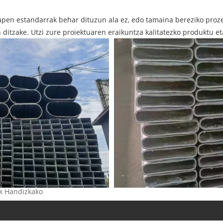
apen estandarrak behar dituzun ala ez, edo tamaina bereziko proz
 ditzake. Utzi zure proiektuaren eraikuntza kalitatezko produktu e
ak Handizkako