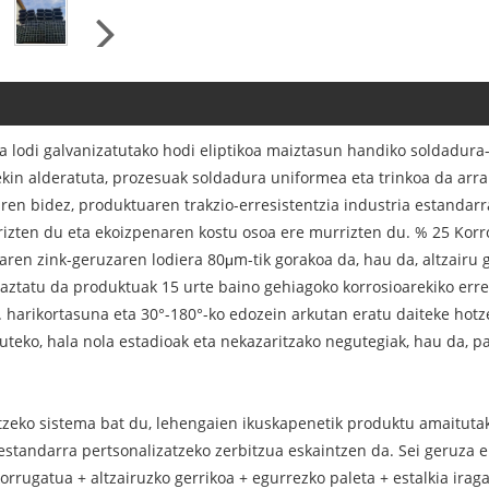
 lodi galvanizatutako hodi eliptikoa maiztasun handiko soldadura-
in alderatuta, prozesuak soldadura uniformea eta trinkoa da arr
en bidez, produktuaren trakzio-erresistentzia industria estandarra
zten du eta ekoizpenaren kostu osoa ere murrizten du. % 25 Korros
aren zink-geruzaren lodiera 80μm-tik gorakoa da, hau da, altzairu
aztatu da produktuak 15 urte baino gehiagoko korrosioarekiko erresi
 harikortasuna eta 30°-180°-ko edozein arkutan eratu daiteke hot
uteko, hala nola estadioak eta nekazaritzako negutegiak, hau da, 
atzeko sistema bat du, lehengaien ikuskapenetik produktu amaituta
-estandarra pertsonalizatzeko zerbitzua eskaintzen da. Sei geruza 
korrugatua + altzairuzko gerrikoa + egurrezko paleta + estalkia iraga