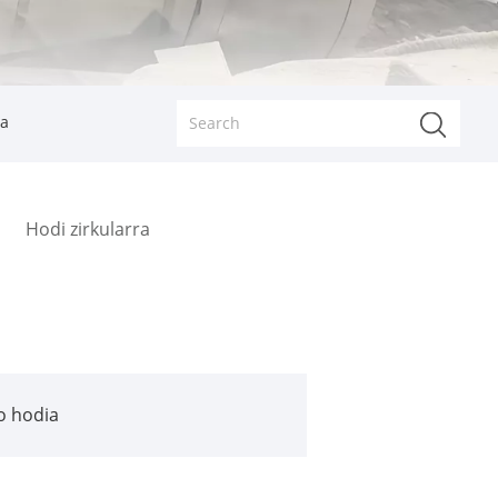
ua
Hodi zirkularra
ko hodia