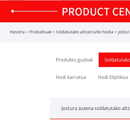
Hasiera
>
Produktuak
>
Soldatutako altzairuzko hodia
>
Jostur
Produktu guztiak
Soldatutako
Hodi karratua
Hodi Eliptikoa
Jostura zuzena soldatutako alt