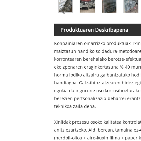
Produktuaren Deskribapena
Konpainiaren oinarrizko produktuak Txina
maiztasun handiko soldadura-metodoarek
korrontearen berehalako berotze-efektuar
ekoizpenaren eraginkortasuna % 40 murri
horma lodiko altzairu galbanizatuko hodi
handiagoa. Gatz-ihinztatzearen bidez egi
egokia da ingurune oso korrosiboetarako.
berezien pertsonalizazio-beharrei erantz
teknikoa zaila dena.
Xinlidak prozesu osoko kalitatea kontrol
anitz ezartzeko. Aldi berean, tamaina ez
(herdoil-olioa + aire-kuxin filma + paper 