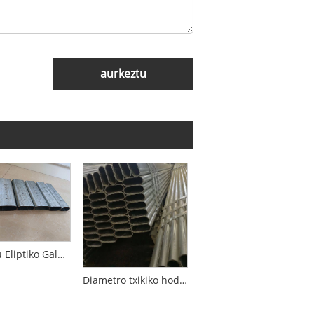
aurkeztu
Altzairu Eliptiko Galbanizatuzko Hodia
Diametro txikiko hodi obalatua galvanizatua