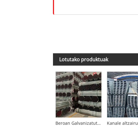
Lotutako produktuak
Beroan Galvanizatutako Hodi Biribila