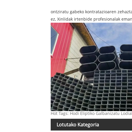
ontziratu gabeko kontratazioaren zehazt
ez, Xinlidak irtenbide profesionalak eman
Hot Tags: Hodi Eliptiko Galbanizatu Lodi
Lotutako Kategoria