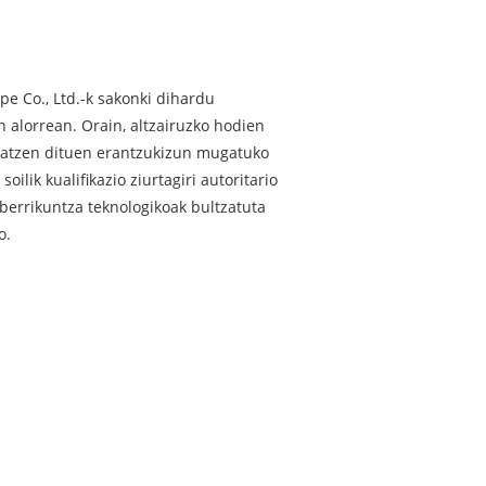
ipe Co., Ltd.-k sakonki dihardu
n alorrean. Orain, altzairuzko hodien
gratzen dituen erantzukizun mugatuko
oilik kualifikazio ziurtagiri autoritario
a berrikuntza teknologikoak bultzatuta
o.