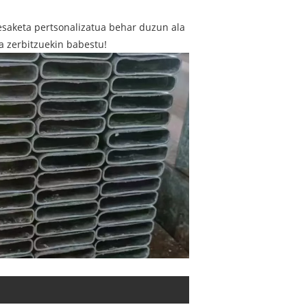
esaketa pertsonalizatua behar duzun ala
ta zerbitzuekin babestu!