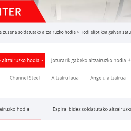
a zuzena soldatutako altzairuzko hodia
> Hodi eliptikoa galvanizat
 altzairuzko hodia
Joturarik gabeko altzairuzko hodia
Channel Steel
Altzairu laua
Angelu altzairua
zairuzko hodia
Espiral bidez soldatutako altzairuz