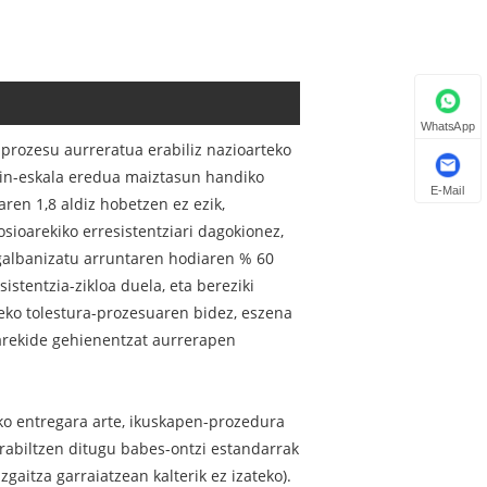
WhatsApp
prozesu aurreratua erabiliz nazioarteko
ain-eskala eredua maiztasun handiko
E-Mail
ren 1,8 aldiz hobetzen ez ezik,
ioarekiko erresistentziari dagokionez,
 galbanizatu arruntaren hodiaren % 60
stentzia-zikloa duela, eta bereziki
zeko tolestura-prozesuaren bidez, eszena
parekide gehienentzat aurrerapen
ko entregara arte, ikuskapen-prozedura
erabiltzen ditugu babes-ontzi estandarrak
zgaitza garraiatzean kalterik ez izateko).