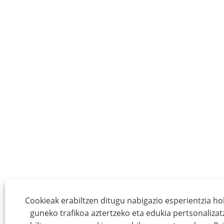
Cookieak erabiltzen ditugu nabigazio esperientzia ho
guneko trafikoa aztertzeko eta edukia pertsonaliza