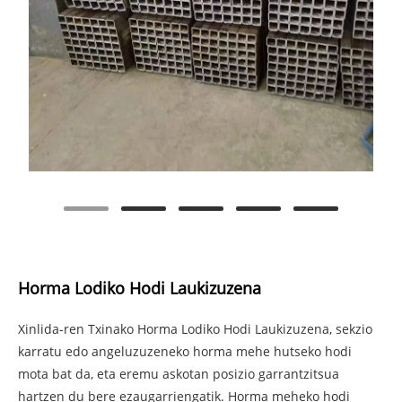
Horma Lodiko Hodi Laukizuzena
Xinlida-ren Txinako Horma Lodiko Hodi Laukizuzena, sekzio
karratu edo angeluzuzeneko horma mehe hutseko hodi
mota bat da, eta eremu askotan posizio garrantzitsua
hartzen du bere ezaugarriengatik. Horma meheko hodi