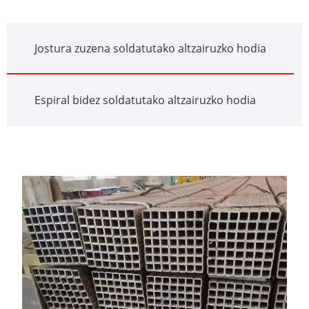
Jostura zuzena soldatutako altzairuzko hodia
Espiral bidez soldatutako altzairuzko hodia