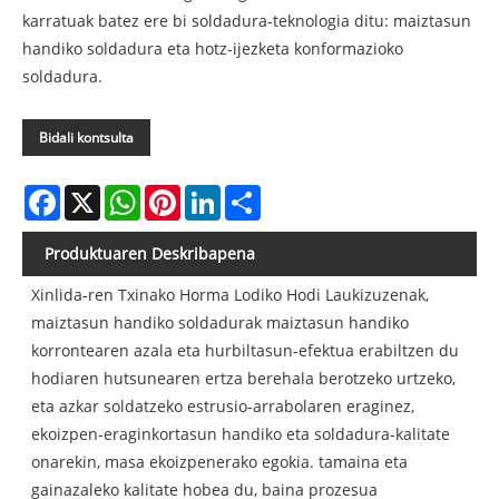
karratuak batez ere bi soldadura-teknologia ditu: maiztasun
handiko soldadura eta hotz-ijezketa konformazioko
soldadura.
Bidali kontsulta
Facebook
X
WhatsApp
Pinterest
LinkedIn
Share
Produktuaren Deskribapena
Xinlida-ren Txinako Horma Lodiko Hodi Laukizuzenak,
maiztasun handiko soldadurak maiztasun handiko
korrontearen azala eta hurbiltasun-efektua erabiltzen du
hodiaren hutsunearen ertza berehala berotzeko urtzeko,
eta azkar soldatzeko estrusio-arrabolaren eraginez,
ekoizpen-eraginkortasun handiko eta soldadura-kalitate
onarekin, masa ekoizpenerako egokia. tamaina eta
gainazaleko kalitate hobea du, baina prozesua