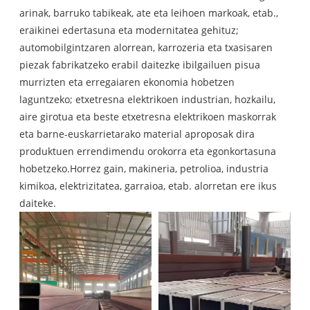
arinak, barruko tabikeak, ate eta leihoen markoak, etab.,
eraikinei edertasuna eta modernitatea gehituz;
automobilgintzaren alorrean, karrozeria eta txasisaren
piezak fabrikatzeko erabil daitezke ibilgailuen pisua
murrizten eta erregaiaren ekonomia hobetzen
laguntzeko; etxetresna elektrikoen industrian, hozkailu,
aire girotua eta beste etxetresna elektrikoen maskorrak
eta barne-euskarrietarako material aproposak dira
produktuen errendimendu orokorra eta egonkortasuna
hobetzeko.Horrez gain, makineria, petrolioa, industria
kimikoa, elektrizitatea, garraioa, etab. alorretan ere ikus
daiteke.