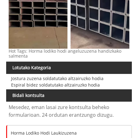
Hot Tags: Horma lodiko hodi angeluzuzena handizkako
salmenta
Lotutako Kategoria
Jostura zuzena soldatutako altzairuzko hodia
Espiral bidez soldatutako altzairuzko hodia
Bidali kontsulta
Mesedez, eman lasai zure kontsulta beheko
formularioan. 24 ordutan erantzungo dizugu.