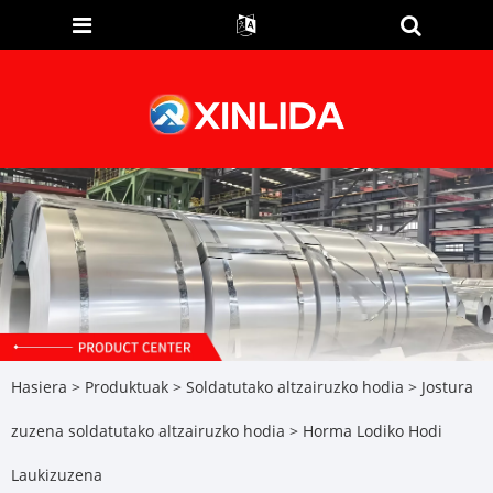
Hasiera
>
Produktuak
>
Soldatutako altzairuzko hodia
>
Jostura
zuzena soldatutako altzairuzko hodia
> Horma Lodiko Hodi
Laukizuzena