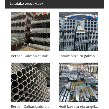
Lotutako produktuak
Beroan Galvanizatutako Hodi Biribila
Kanale altzairu galvanizatua
Beroan Galbanizatutako Hodi Biribil Estandar Nazionala
Hodi karratu eta angeluzuzenak beroan galvanizatutako estandar nazionalak