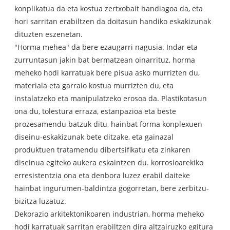
konplikatua da eta kostua zertxobait handiagoa da, eta
hori sarritan erabiltzen da doitasun handiko eskakizunak
dituzten eszenetan.
"Horma mehea" da bere ezaugarri nagusia. Indar eta
zurruntasun jakin bat bermatzean oinarrituz, horma
meheko hodi karratuak bere pisua asko murrizten du,
materiala eta garraio kostua murrizten du, eta
instalatzeko eta manipulatzeko erosoa da. Plastikotasun
ona du, tolestura erraza, estanpazioa eta beste
prozesamendu batzuk ditu, hainbat forma konplexuen
diseinu-eskakizunak bete ditzake, eta gainazal
produktuen tratamendu dibertsifikatu eta zinkaren
diseinua egiteko aukera eskaintzen du. korrosioarekiko
erresistentzia ona eta denbora luzez erabil daiteke
hainbat ingurumen-baldintza gogorretan, bere zerbitzu-
bizitza luzatuz.
Dekorazio arkitektonikoaren industrian, horma meheko
hodi karratuak sarritan erabiltzen dira altzairuzko egitura