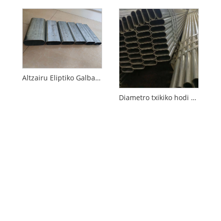
Altzairu Eliptiko Galbanizatuzko Hodia
Diametro txikiko hodi obalatua galvanizatua