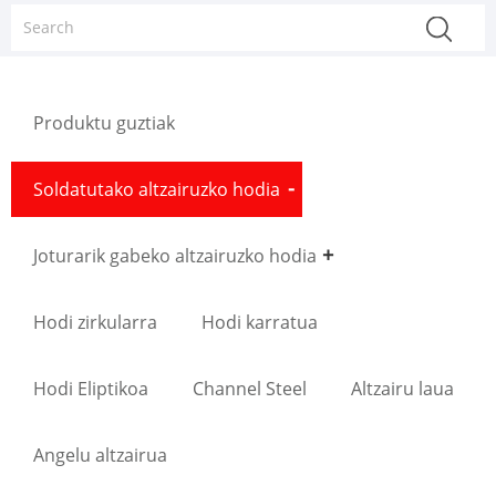
Produktu guztiak
Soldatutako altzairuzko hodia
Joturarik gabeko altzairuzko hodia
Hodi zirkularra
Hodi karratua
Hodi Eliptikoa
Channel Steel
Altzairu laua
Angelu altzairua