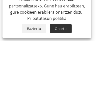
pertsonalizatzeko. Gune hau erabiltzean,
gure cookieen erabilera onartzen duzu.
Pribatutasun politika
Baztertu
Onartu
GURI BURUZ