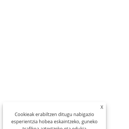
X
Cookieak erabiltzen ditugu nabigazio
esperientzia hobea eskaintzeko, guneko
trafikoa aztertzeko eta edukia